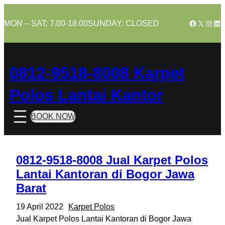
Skip
to
Facebook
X
Insta
Lin
MON – SAT: 7.00-18.00
SUNDAY: CLOSED
content
0812-9518-8008 Karpet
Polos Lantai Kantor
BOOK NOW
0812-9518-8008 Jual Karpet Polos
Lantai Kantoran di Bogor Jawa
Barat
19 April 2022
Karpet Polos
Jual Karpet Polos Lantai Kantoran di Bogor Jawa