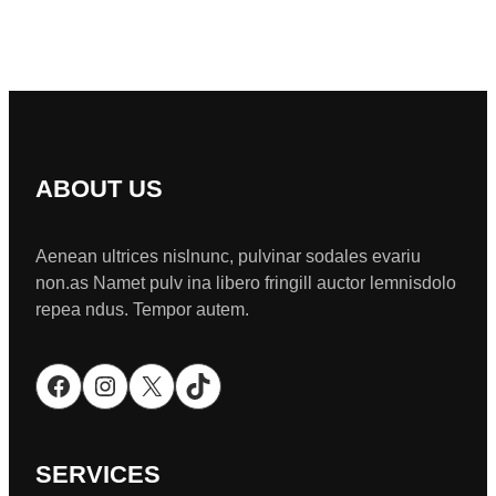
ABOUT US
Aenean ultrices nislnunc, pulvinar sodales evariu
non.as Namet pulv ina libero fringill auctor lemnisdolo
repea ndus. Tempor autem.
Facebook
Instagram
X
TikTok
SERVICES