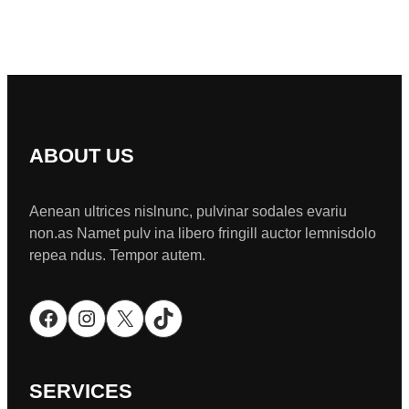
ABOUT US
Aenean ultrices nislnunc, pulvinar sodales evariu
non.as Namet pulv ina libero fringill auctor lemnisdolo
repea ndus. Tempor autem.
Facebook
Instagram
X
TikTok
SERVICES