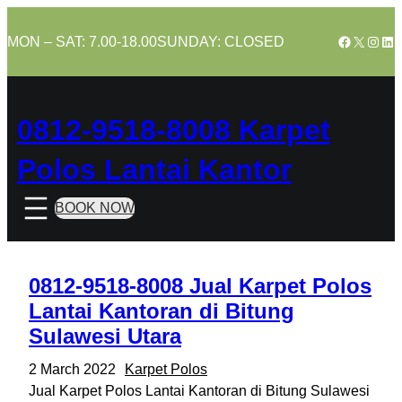
Skip
to
Facebook
X
Insta
Lin
MON – SAT: 7.00-18.00
SUNDAY: CLOSED
content
0812-9518-8008 Karpet
Polos Lantai Kantor
BOOK NOW
0812-9518-8008 Jual Karpet Polos
Lantai Kantoran di Bitung
Sulawesi Utara
2 March 2022
Karpet Polos
Jual Karpet Polos Lantai Kantoran di Bitung Sulawesi