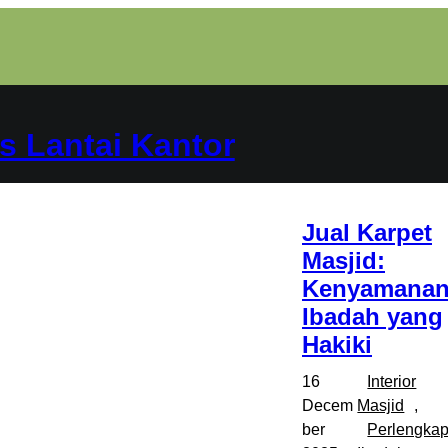
s Lantai Kantor
Jual Karpet
Masjid:
Kenyamana
Ibadah yang
Hakiki
16
Interior
Decem
Masjid
, 
ber
Perlengka