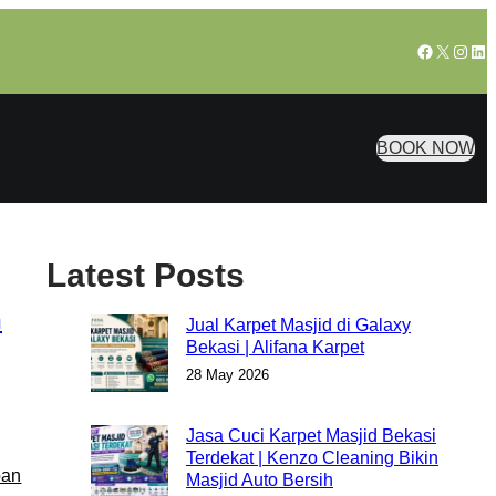
Facebook
X
Insta
Lin
BOOK NOW
Latest Posts
n
Jual Karpet Masjid di Galaxy
Bekasi | Alifana Karpet
28 May 2026
Jasa Cuci Karpet Masjid Bekasi
Terdekat | Kenzo Cleaning Bikin
pan
Masjid Auto Bersih