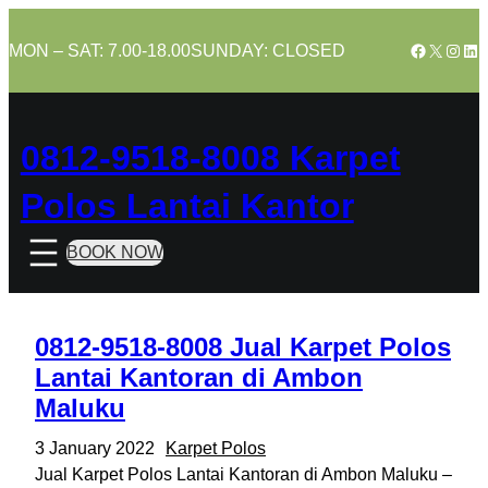
Skip
to
Facebook
X
Insta
Lin
MON – SAT: 7.00-18.00
SUNDAY: CLOSED
content
0812-9518-8008 Karpet
Polos Lantai Kantor
BOOK NOW
0812-9518-8008 Jual Karpet Polos
Lantai Kantoran di Ambon
Maluku
3 January 2022
Karpet Polos
Jual Karpet Polos Lantai Kantoran di Ambon Maluku –