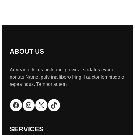
ABOUT US
Aenean ultrices nislnunc, pulvinar sodales evariu
non.as Namet pulv ina libero fringill auctor lemnisdolo
repea ndus. Tempor autem.
Facebook
Instagram
X
TikTok
SERVICES