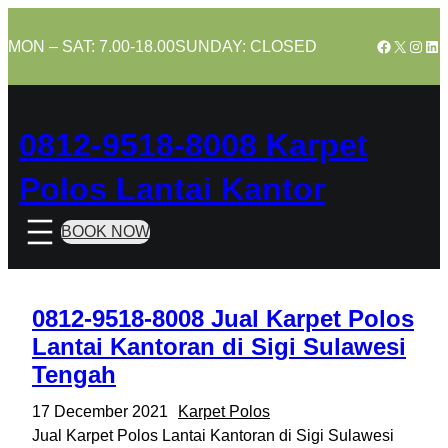
Skip
to
Facebook
X
Insta
Lin
MON – SAT: 7.00-18.00
SUNDAY: CLOSED
content
0812-9518-8008 Karpet
Polos Lantai Kantor
BOOK NOW
0812-9518-8008 Jual Karpet Polos
Lantai Kantoran di Sigi Sulawesi
Tengah
17 December 2021
Karpet Polos
Jual Karpet Polos Lantai Kantoran di Sigi Sulawesi