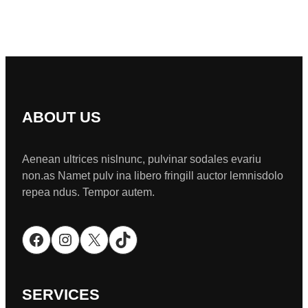
ABOUT US
Aenean ultrices nislnunc, pulvinar sodales evariu
non.as Namet pulv ina libero fringill auctor lemnisdolo
repea ndus. Tempor autem.
Facebook
Instagram
X
TikTok
SERVICES