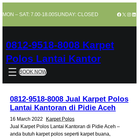
Skip
to
Facebook
X
Insta
Lin
MON – SAT: 7.00-18.00
SUNDAY: CLOSED
content
0812-9518-8008 Karpet
Polos Lantai Kantor
BOOK NOW
0812-9518-8008 Jual Karpet Polos
Lantai Kantoran di Pidie Aceh
16 March 2022
Karpet Polos
Jual Karpet Polos Lantai Kantoran di Pidie Aceh –
anda butuh karpet polos seperti karpet buana,