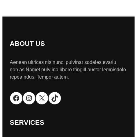
ABOUT US
Aenean ultrices nislnunc, pulvinar sodales evariu
non.as Namet pulv ina libero fringill auctor lemnisdolo
repea ndus. Tempor autem.
Facebook
Instagram
X
TikTok
SERVICES