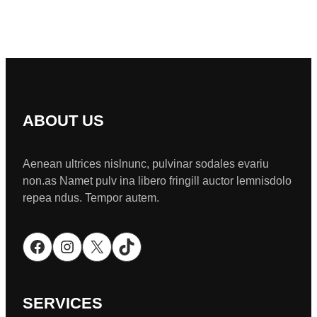
ABOUT US
Aenean ultrices nislnunc, pulvinar sodales evariu
non.as Namet pulv ina libero fringill auctor lemnisdolo
repea ndus. Tempor autem.
Facebook
Instagram
X
TikTok
SERVICES