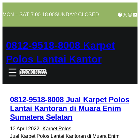
Skip
to
Facebook
X
Insta
Lin
MON – SAT: 7.00-18.00
SUNDAY: CLOSED
content
0812-9518-8008 Karpet
Polos Lantai Kantor
BOOK NOW
0812-9518-8008 Jual Karpet Polos
Lantai Kantoran di Muara Enim
Sumatera Selatan
13 April 2022
Karpet Polos
Jual Karpet Polos Lantai Kantoran di Muara Enim