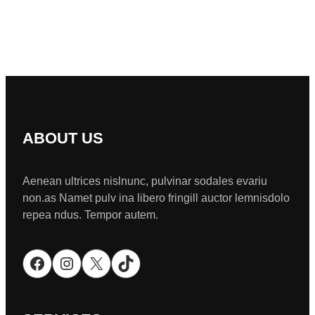
ABOUT US
Aenean ultrices nislnunc, pulvinar sodales evariu
non.as Namet pulv ina libero fringill auctor lemnisdolo
repea ndus. Tempor autem.
Facebook
Instagram
X
TikTok